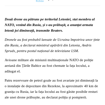
Două drone au pătruns pe teritoriul Letoniei, stat membru al
NATO, venind din Rusia, și s-au prăbușit, a anunțat armata
letonă joi dimineață, transmite Reuters.
Dronele au fost probabil lansate de Ucraina împotriva unor ținte
din Rusia, a declarat ministrul apărării din Letonia, Andris
Spruds, pentru postul național de televiziune LSM.
Avioane militare ale misiunii multinaționale NATO de poliție
aeriană din Țările Baltice au fost chemate la fața locului, a
adăugat el.
Patru rezervoare de petrol goale au fost avariate joi dimineață la
o instalație de depozitare din Rezekne, la aproximativ 40 km de
granița cu Rusia, iar la fața locului au fost găsite posibile resturi
ale unei drone prăbușite, au declarat poliția și pompierii.