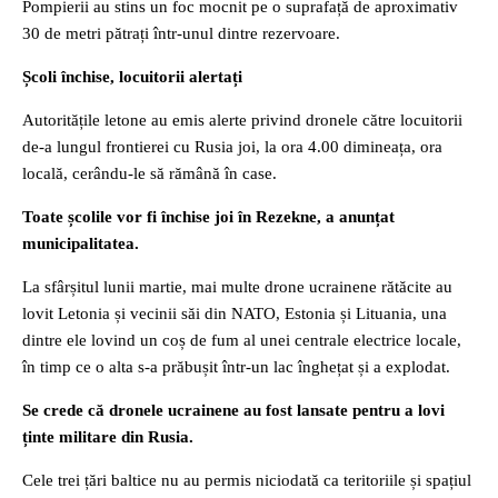
Pompierii au stins un foc mocnit pe o suprafață de aproximativ
30 de metri pătrați într-unul dintre rezervoare.
Școli închise, locuitorii alertați
Autoritățile letone au emis alerte privind dronele către locuitorii
de-a lungul frontierei cu Rusia joi, la ora 4.00 dimineața, ora
locală, cerându-le să rămână în case.
Toate școlile vor fi închise joi în Rezekne, a anunțat
municipalitatea.
La sfârșitul lunii martie, mai multe drone ucrainene rătăcite au
lovit Letonia și vecinii săi din NATO, Estonia și Lituania, una
dintre ele lovind un coș de fum al unei centrale electrice locale,
în timp ce o alta s-a prăbușit într-un lac înghețat și a explodat.
Se crede că dronele ucrainene au fost lansate pentru a lovi
ținte militare din Rusia.
Cele trei țări baltice nu au permis niciodată ca teritoriile și spațiul