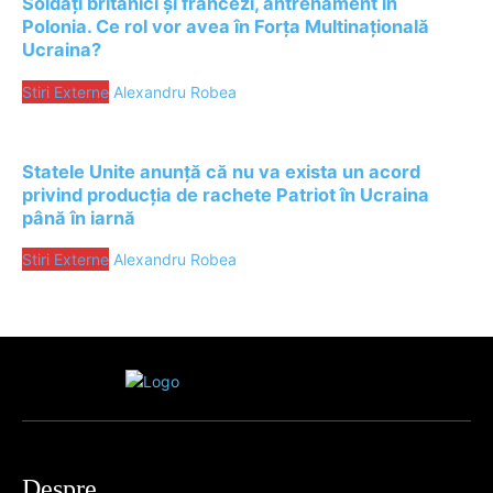
Soldați britanici și francezi, antrenament în
Polonia. Ce rol vor avea în Forța Multinațională
Ucraina?
Stiri Externe
Alexandru Robea
Statele Unite anunță că nu va exista un acord
privind producția de rachete Patriot în Ucraina
până în iarnă
Stiri Externe
Alexandru Robea
Despre