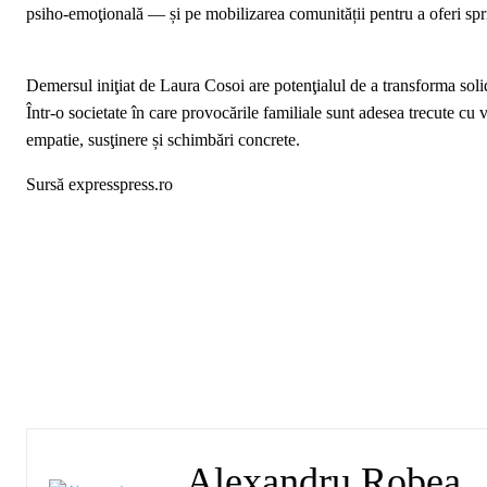
psiho‑emoţională — și pe mobilizarea comunității pentru a oferi spri
Demersul iniţiat de Laura Cosoi are potenţialul de a transforma soli
Într‑o societate în care provocările familiale sunt adesea trecute cu 
empatie, susţinere și schimbări concrete.
Sursă expresspress.ro
Alexandru Robea