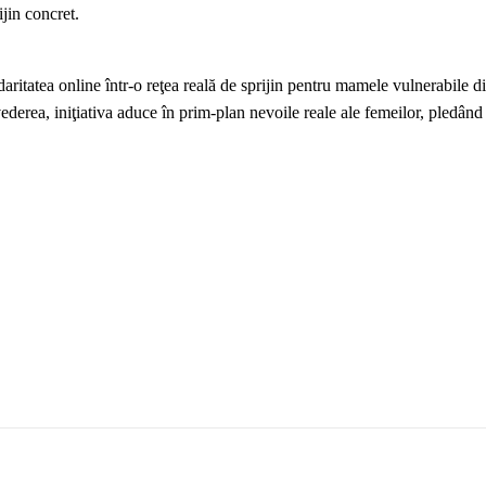
jin concret.
daritatea online într‑o reţea reală de sprijin pentru mamele vulnerabile 
vederea, iniţiativa aduce în prim‑plan nevoile reale ale femeilor, pledând