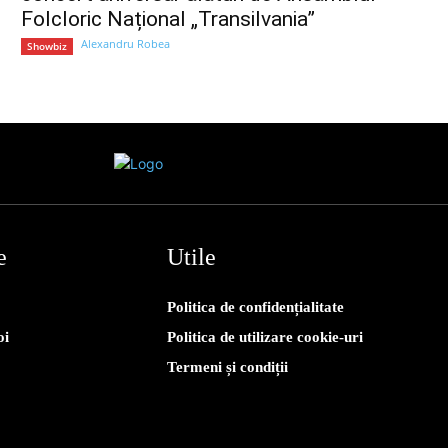
Folcloric Național „Transilvania”
Alexandru Robea
Showbiz
e
Utile
Politica de confidențialitate
oi
Politica de utilizare cookie-uri
Termeni și condiții