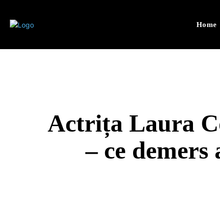
Home
Actrița Laura C
– ce demers a