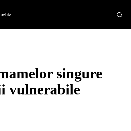
owbiz
 mamelor singure
ii vulnerabile