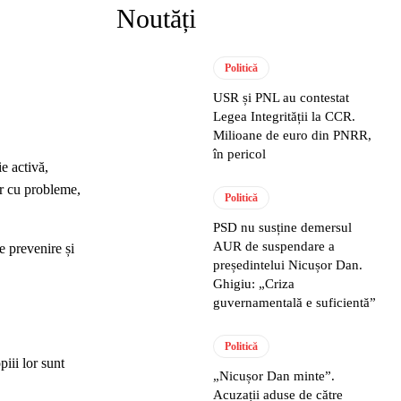
Noutăți
Politică
USR și PNL au contestat
Legea Integrității la CCR.
Milioane de euro din PNRR,
în pericol
e activă,
or cu probleme,
Politică
PSD nu susține demersul
AUR de suspendare a
e prevenire și
președintelui Nicușor Dan.
Ghigiu: „Criza
guvernamentală e suficientă”
Politică
iii lor sunt
„Nicușor Dan minte”.
Acuzații aduse de către