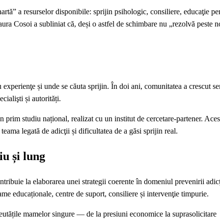
rtă” a resurselor disponibile: sprijin psihologic, consiliere, educaţie pen
 Laura Cosoi a subliniat că, deși o astfel de schimbare nu „rezolvă peste 
perienţe și unde se căuta sprijin. În doi ani, comunitatea a crescut sem
ialişti și autorități.
rim studiu național, realizat cu un institut de cercetare‑partener. Acest
eama legată de adicţii și dificultatea de a găsi sprijin real.
u și lung
ntribuie la elaborarea unei strategii coerente în domeniul prevenirii adicţi
rame educaționale, centre de suport, consiliere și intervenţie timpurie.
eutățile mamelor singure — de la presiuni economice la suprasolicitare