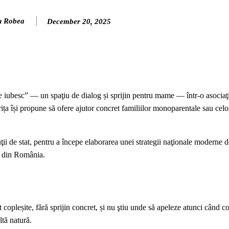
u Robea
December 20, 2025
 iubesc” — un spaţiu de dialog și sprijin pentru mame — într-o asociaţi
ța își propune să ofere ajutor concret familiilor monoparentale sau cel
i de stat, pentru a începe elaborarea unei strategii naţionale moderne d
or din România.
opleșite, fără sprijin concret, și nu ştiu unde să apeleze atunci când cop
ltă natură.