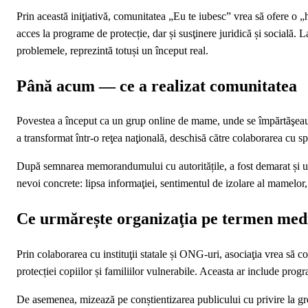
Prin această iniţiativă, comunitatea „Eu te iubesc” vrea să ofere o „ha
acces la programe de protecție, dar și susţinere juridică și socială.
problemele, reprezintă totuși un început real.
Până acum — ce a realizat comunitatea
Povestea a început ca un grup online de mame, unde se împărtăşeau ex
a transformat într‑o reţea naţională, deschisă către colaborarea cu spec
După semnarea memorandumului cu autoritățile, a fost demarat și un p
nevoi concrete: lipsa informaţiei, sentimentul de izolare al mamelor, t
Ce urmărește organizaţia pe termen medi
Prin colaborarea cu instituţii statale și ONG‑uri, asociaţia vrea să co
protecției copiilor și familiilor vulnerabile. Aceasta ar include prog
De asemenea, mizează pe conștientizarea publicului cu privire la gr