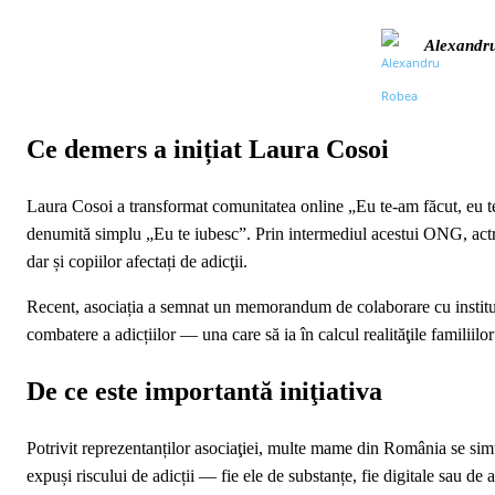
Alexandr
Ce demers a inițiat Laura Cosoi
Laura Cosoi a transformat comunitatea online „Eu te-am făcut, eu te
denumită simplu „Eu te iubesc”. Prin intermediul acestui ONG, actri
dar și copiilor afectați de adicţii.
Recent, asociația a semnat un memorandum de colaborare cu instituţi
combatere a adicțiilor — una care să ia în calcul realităţile familiil
De ce este importantă iniţiativa
Potrivit reprezentanților asociaţiei, multe mame din România se simt c
expuși riscului de adicții — fie ele de substanțe, fie digitale sau de a