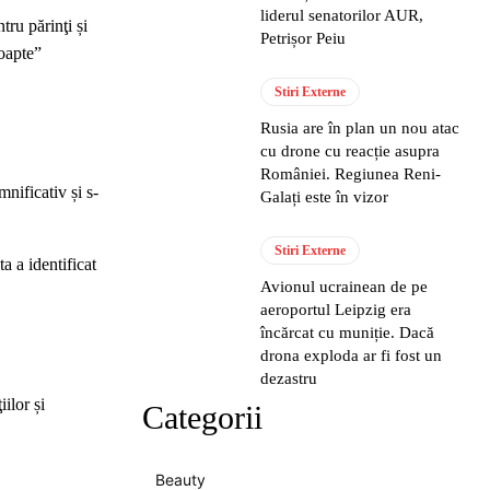
liderul senatorilor AUR,
tru părinţi și
Petrișor Peiu
noapte”
Stiri Externe
Rusia are în plan un nou atac
cu drone cu reacție asupra
României. Regiunea Reni-
nificativ și s-
Galați este în vizor
Stiri Externe
a a identificat
Avionul ucrainean de pe
aeroportul Leipzig era
încărcat cu muniție. Dacă
drona exploda ar fi fost un
dezastru
ilor și
Categorii
Beauty