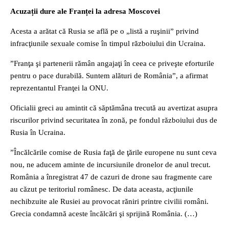
Acuzații dure ale Franței la adresa Moscovei
Acesta a arătat că Rusia se află pe o „listă a ruşinii” privind
infracţiunile sexuale comise în timpul războiului din Ucraina.
”Franţa şi partenerii rămân angajaţi în ceea ce priveşte eforturile
pentru o pace durabilă. Suntem alături de România”, a afirmat
reprezentantul Franţei la ONU.
Oficialii greci au amintit că săptămâna trecută au avertizat asupra
riscurilor privind securitatea în zonă, pe fondul războiului dus de
Rusia în Ucraina.
”Încălcările comise de Rusia faţă de ţările europene nu sunt ceva
nou, ne aducem aminte de incursiunile dronelor de anul trecut.
România a înregistrat 47 de cazuri de drone sau fragmente care
au căzut pe teritoriul românesc. De data aceasta, acţiunile
nechibzuite ale Rusiei au provocat răniri printre civilii români.
Grecia condamnă aceste încălcări şi sprijină România. (…)