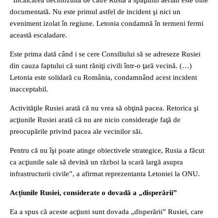
”Încălcarea nechibzuită de către Rusia a spaţiului aerian este bine
documentată. Nu este primul astfel de incident şi nici un
eveniment izolat în regiune. Letonia condamnă în termeni fermi
această escaladare.
Este prima dată când i se cere Consiliului să se adreseze Rusiei
din cauza faptului că sunt răniţi civili într-o ţară vecină. (…)
Letonia este solidară cu România, condamnând acest incident
inacceptabil.
Activităţile Rusiei arată că nu vrea să obţină pacea. Retorica şi
acţiunile Rusiei arată că nu are nicio consideraţie faţă de
preocupările privind pacea ale vecinilor săi.
Pentru că nu îşi poate atinge obiectivele strategice, Rusia a făcut
ca acţiunile sale să devină un război la scară largă asupra
infrastructurii civile”, a afirmat reprezentanta Letoniei la ONU.
Acțiunile Rusiei, considerate o dovadă a „disperării”
Ea a spus că aceste acţiuni sunt dovada „disperării” Rusiei, care