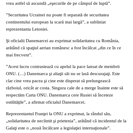
vrea astfel să ascundă „eşecurile de pe câmpul de luptă”.
”Securitatea Ucrainei nu poate fi separată de securitatea
continentului european la scară mai largă”, a subliniat
reprezentanta Letoniei.
Şi oficialii Danemarcei au exprimat solidaritatea cu România,
arătând că spaţiul aerian românesc a fost încălcat „din ce în ce
mai frecvent”.
”Acest lucru contrastează cu apelul la pace lansat de membrii
ONU. (…) Danemarca şi aliaţii săi nu se lasă descurajaţi. Este
clar cine vrea pacea şi cine este disperat să prelungească
războiul, oricât ar costa. Singura cale de a merge înainte este să
respectăm Carta ONU. Danemarca cere Rusiei să înceteze
ostilităţile”, a afirmat oficialul Danemarcei.
Reprezentantul Franţei la ONU a exprimat, la rândul său,
„solidaritatea de neclintit şi prietenia”, arătând că incidentul de la
Galaţi este o „nouă încălcare a legislaţiei internaţionale”.