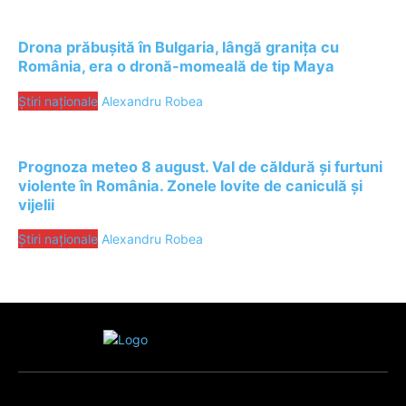
Drona prăbușită în Bulgaria, lângă granița cu
România, era o dronă-momeală de tip Maya
Știri naționale
Alexandru Robea
Prognoza meteo 8 august. Val de căldură și furtuni
violente în România. Zonele lovite de caniculă și
vijelii
Știri naționale
Alexandru Robea