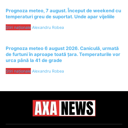
Prognoza meteo, 7 august. Început de weekend cu
temperaturi greu de suportat. Unde apar vijeliile
Știri naționale
Alexandru Robea
Prognoza meteo 6 august 2026. Caniculă, urmată
de furtuni în aproape toată țara. Temperaturile vor
urca până la 41 de grade
Știri naționale
Alexandru Robea