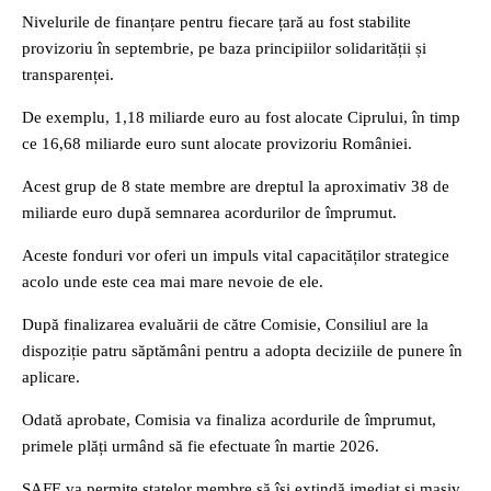
Nivelurile de finanțare pentru fiecare țară au fost stabilite
provizoriu în septembrie, pe baza principiilor solidarității și
transparenței.
De exemplu, 1,18 miliarde euro au fost alocate Ciprului, în timp
ce 16,68 miliarde euro sunt alocate provizoriu României.
Acest grup de 8 state membre are dreptul la aproximativ 38 de
miliarde euro după semnarea acordurilor de împrumut.
Aceste fonduri vor oferi un impuls vital capacităților strategice
acolo unde este cea mai mare nevoie de ele.
După finalizarea evaluării de către Comisie, Consiliul are la
dispoziție patru săptămâni pentru a adopta deciziile de punere în
aplicare.
Odată aprobate, Comisia va finaliza acordurile de împrumut,
primele plăți urmând să fie efectuate în martie 2026.
SAFE va permite statelor membre să își extindă imediat și masiv