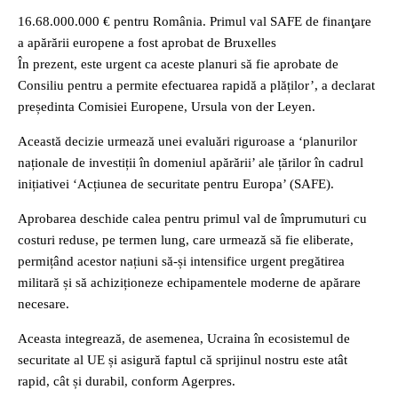
16.68.000.000 € pentru România. Primul val SAFE de finanţare
a apărării europene a fost aprobat de Bruxelles
În prezent, este urgent ca aceste planuri să fie aprobate de
Consiliu pentru a permite efectuarea rapidă a plăților’, a declarat
președinta Comisiei Europene, Ursula von der Leyen.
Această decizie urmează unei evaluări riguroase a ‘planurilor
naționale de investiții în domeniul apărării’ ale țărilor în cadrul
inițiativei ‘Acțiunea de securitate pentru Europa’ (SAFE).
Aprobarea deschide calea pentru primul val de împrumuturi cu
costuri reduse, pe termen lung, care urmează să fie eliberate,
permițând acestor națiuni să-și intensifice urgent pregătirea
militară și să achiziționeze echipamentele moderne de apărare
necesare.
Aceasta integrează, de asemenea, Ucraina în ecosistemul de
securitate al UE și asigură faptul că sprijinul nostru este atât
rapid, cât și durabil, conform Agerpres.